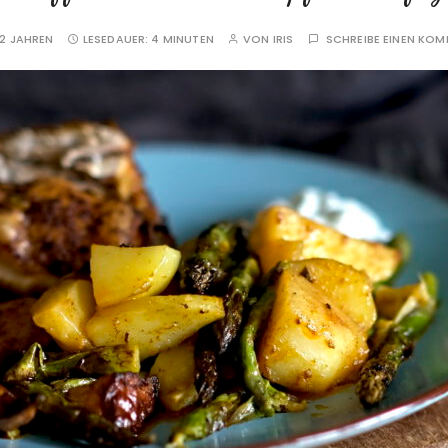
2 JAHREN
LESEDAUER:
4 MINUTEN
VON
IRIS
SCHREIBE EINEN KO