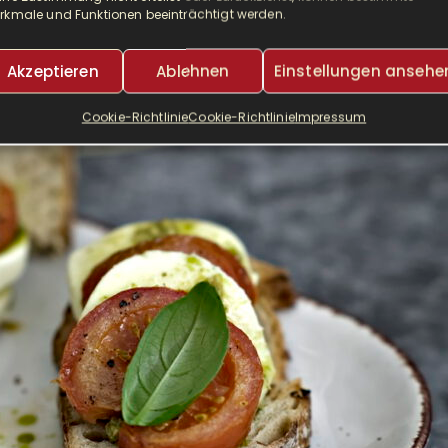
rkmale und Funktionen beeinträchtigt werden.
2 JAHREN
LESEDAUER:
4 MINUTEN
VON
IRIS
SCHREIBE EINEN KO
Akzeptieren
Ablehnen
Einstellungen ansehe
Cookie-Richtlinie
Cookie-Richtlinie
Impressum