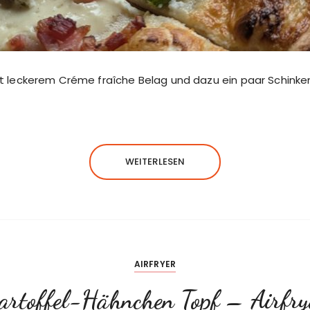
 mit leckerem Créme fraîche Belag und dazu ein paar Schink
WEITERLESEN
AIRFRYER
rtoffel-Hähnchen Topf – Airfry