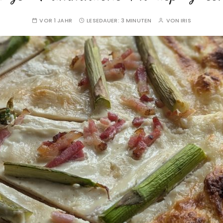
VOR 1 JAHR
LESEDAUER:
3 MINUTEN
VON
IRIS