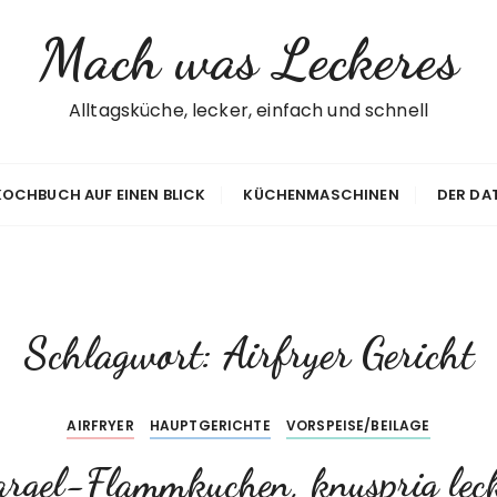
Mach was Leckeres
Alltagsküche, lecker, einfach und schnell
 KOCHBUCH AUF EINEN BLICK
KÜCHENMASCHINEN
DER DA
Schlagwort:
Airfryer Gericht
AIRFRYER
HAUPTGERICHTE
VORSPEISE/BEILAGE
rgel-Flammkuchen, knusprig lec