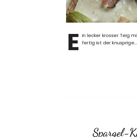
E
in lecker krosser Teig
fertig ist der knusprige…
Spargel-Ka