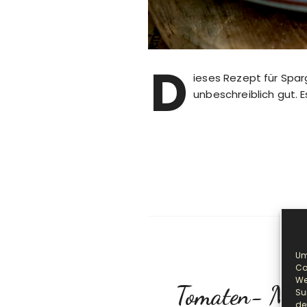
D
ieses Rezept für Spa
unbeschreiblich gut. E
Um
Co
We
Tomaten- Mozz
Su
de