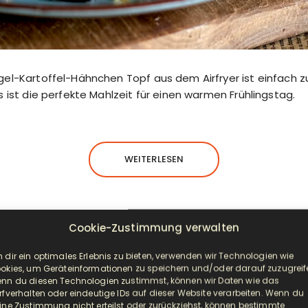
rgel-Kartoffel-Hähnchen Topf aus dem Airfryer ist einfach
s ist die perfekte Mahlzeit für einen warmen Frühlingstag.
WEITERLESEN
Cookie-Zustimmung verwalten
 dir ein optimales Erlebnis zu bieten, verwenden wir Technologien wie
AIRFRYER
VORSPEISE/BEILAGE
okies, um Geräteinformationen zu speichern und/oder darauf zuzugreif
nn du diesen Technologien zustimmst, können wir Daten wie das
arella-Türmchen mit Pesto: Appeti
rfverhalten oder eindeutige IDs auf dieser Website verarbeiten. Wenn du
ine Zustimmung nicht erteilst oder zurückziehst, können bestimmte