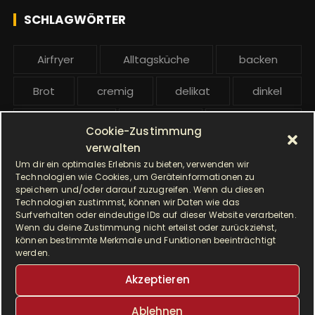
h
e
SCHLAGWÖRTER
:
b
e
Airfryer
Alltagsküche
backen
i
t
Brot
cremig
delikat
dinkel
r
ä
Dinkelmehl
Einfach
Frühstück
Cookie-Zustimmung
g
verwalten
Gebäck
gesund
Grillen
e
Um dir ein optimales Erlebnis zu bieten, verwenden wir
Technologien wie Cookies, um Geräteinformationen zu
Hauptgericht
Hefe
Hefeteig
speichern und/oder darauf zuzugreifen. Wenn du diesen
Technologien zustimmst, können wir Daten wie das
Surfverhalten oder eindeutige IDs auf dieser Website verarbeiten.
HP5031
HP 5031
Wenn du deine Zustimmung nicht erteilst oder zurückziehst,
können bestimmte Merkmale und Funktionen beeinträchtigt
I Prep & Cook Gourmet
kochen
werden.
Akzeptieren
Krups
Krups Master Perfect Gourmet
Ablehnen
Krups Prep & Cook