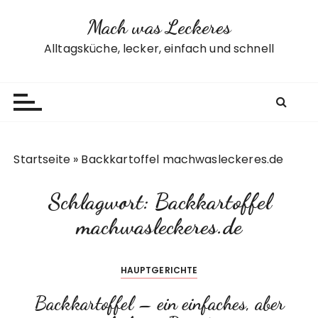
Z
Mach was Leckeres
u
m
Alltagsküche, lecker, einfach und schnell
I
n
h
a
l
t
Startseite
»
Backkartoffel machwasleckeres.de
s
p
Schlagwort:
Backkartoffel
r
i
machwasleckeres.de
n
g
HAUPTGERICHTE
e
n
Backkartoffel – ein einfaches, aber