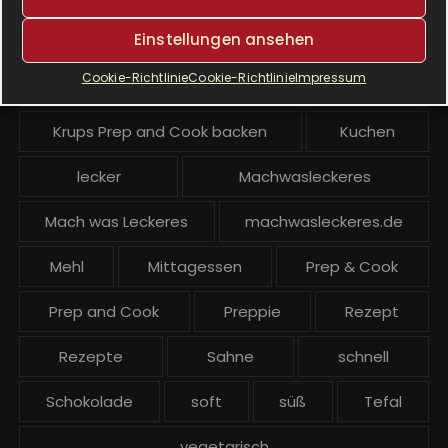
Einstellungen ansehen
Krups Prep & Cook Rezepte
Cookie-Richtlinie
Cookie-Richtlinie
Impressum
Krups Prep and Cook
Krups Prep and Cook backen
Kuchen
lecker
Machwasleckeres
Mach was Leckeres
machwasleckeres.de
Mehl
Mittagessen
Prep & Cook
Prep and Cook
Preppie
Rezept
Rezepte
Sahne
schnell
Schokolade
soft
süß
Tefal
vegetarisch