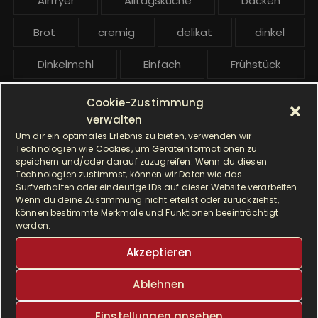
Airfryer
Alltagsküche
backen
i
t
Brot
cremig
delikat
dinkel
r
ä
Dinkelmehl
Einfach
Frühstück
g
Gebäck
gesund
Grillen
e
Cookie-Zustimmung
verwalten
Hauptgericht
Hefe
Hefeteig
Um dir ein optimales Erlebnis zu bieten, verwenden wir
Technologien wie Cookies, um Geräteinformationen zu
HP5031
HP 5031
speichern und/oder darauf zuzugreifen. Wenn du diesen
Technologien zustimmst, können wir Daten wie das
Surfverhalten oder eindeutige IDs auf dieser Website verarbeiten.
I Prep & Cook Gourmet
kochen
Wenn du deine Zustimmung nicht erteilst oder zurückziehst,
können bestimmte Merkmale und Funktionen beeinträchtigt
Krups
Krups Master Perfect Gourmet
werden.
Akzeptieren
Krups Prep & Cook
Ablehnen
Krups Prep & Cook Rezepte
Einstellungen ansehen