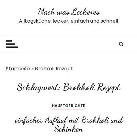
Z
Mach was Leckeres
u
m
Alltagsküche, lecker, einfach und schnell
I
n
h
a
l
t
Startseite
»
Brokkoli Rezept
s
p
Schlagwort:
Brokkoli Rezept
r
i
n
HAUPTGERICHTE
g
e
einfacher Auflauf mit Brokkoli und
n
Schinken