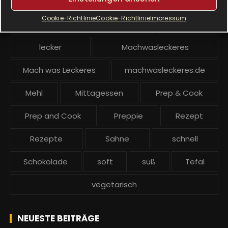
Krups Prep and Cook
Cookie-Richtlinie
Cookie-Richtlinie
Impressum
Krups Prep and Cook backen
Kuchen
lecker
Machwasleckeres
Mach was Leckeres
machwasleckeres.de
Mehl
Mittagessen
Prep & Cook
Prep and Cook
Preppie
Rezept
Rezepte
Sahne
schnell
Schokolade
soft
süß
Tefal
vegetarisch
NEUESTE BEITRÄGE