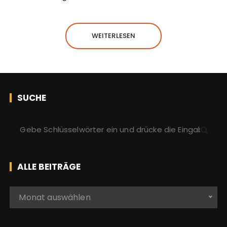
WEITERLESEN
SUCHE
S
u
c
h
ALLE BEITRÄGE
e
n
A
Monat auswählen
a
l
c
l
h