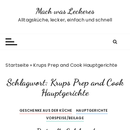
Z
Mach was Leckeres
u
m
Alltagsküche, lecker, einfach und schnell
I
n
h
a
l
t
Startseite
»
Krups Prep and Cook Hauptgerichte
s
p
Schlagwort:
Krups Prep and Cook
r
i
Hauptgerichte
n
g
GESCHENKE AUS DER KÜCHE
HAUPTGERICHTE
e
VORSPEISE/BEILAGE
n