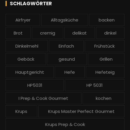
e
SCHLAGWÖRTER
:
b
e
Airfryer
Alltagsküche
backen
i
t
Brot
cremig
delikat
dinkel
r
ä
Dinkelmehl
Einfach
Frühstück
g
Gebäck
gesund
Grillen
e
Hauptgericht
Hefe
Hefeteig
HP5031
HP 5031
I Prep & Cook Gourmet
kochen
Krups
Krups Master Perfect Gourmet
Krups Prep & Cook