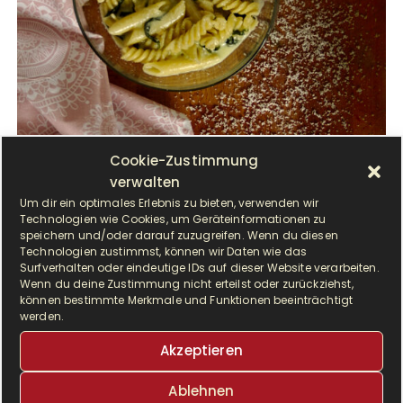
Cookie-Zustimmung
verwalten
Um dir ein optimales Erlebnis zu bieten, verwenden wir
C
Technologien wie Cookies, um Geräteinformationen zu
speichern und/oder darauf zuzugreifen. Wenn du diesen
remige Nudeln mit leckerem Spinat und
Technologien zustimmst, können wir Daten wie das
verfeinert mit Parmesan. Zusammen in
Surfverhalten oder eindeutige IDs auf dieser Website verarbeiten.
einem Topf gegart, innerhalb von 20 Minuten
Wenn du deine Zustimmung nicht erteilst oder zurückziehst,
können bestimmte Merkmale und Funktionen beeinträchtigt
ist das…
werden.
Akzeptieren
WEITERLESEN
Ablehnen