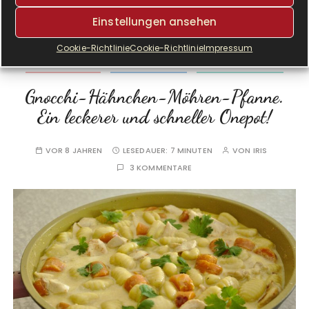
Einstellungen ansehen
Cookie-Richtlinie
Cookie-Richtlinie
Impressum
HAUPTGERICHTE
KRUPS COOK4ME
KRUPS PREP&COOK
Gnocchi-Hähnchen-Möhren-Pfanne.
Ein leckerer und schneller Onepot!
VOR 8 JAHREN
LESEDAUER:
7 MINUTEN
VON
IRIS
3 KOMMENTARE