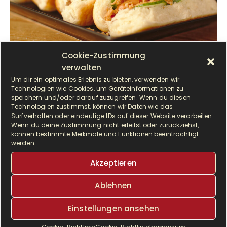
Cookie-Zustimmung
E
verwalten
in weiches und fluffiges Brötchen belegt mit
Um dir ein optimales Erlebnis zu bieten, verwenden wir
einem Würstchen, Gurken und Zwiebeln.
Technologien wie Cookies, um Geräteinformationen zu
Dazwischen schauen eine Senf/Majo Mischung
speichern und/oder darauf zuzugreifen. Wenn du diesen
und Ketschup raus….
Technologien zustimmst, können wir Daten wie das
Surfverhalten oder eindeutige IDs auf dieser Website verarbeiten.
Wenn du deine Zustimmung nicht erteilst oder zurückziehst,
können bestimmte Merkmale und Funktionen beeinträchtigt
werden.
WEITERLESEN
Akzeptieren
Ablehnen
Einstellungen ansehen
HAUPTGERICHTE