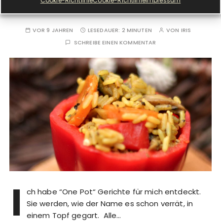
Cookie-Richtlinie
Cookie-Richtlinie
Impressum
One Pot Paella! Sogar vegan!
VOR 9 JAHREN
LESEDAUER:
2 MINUTEN
VON
IRIS
SCHREIBE EINEN KOMMENTAR
I
ch habe “One Pot“ Gerichte für mich entdeckt.
Sie werden, wie der Name es schon verrät, in
einem Topf gegart. Alle…