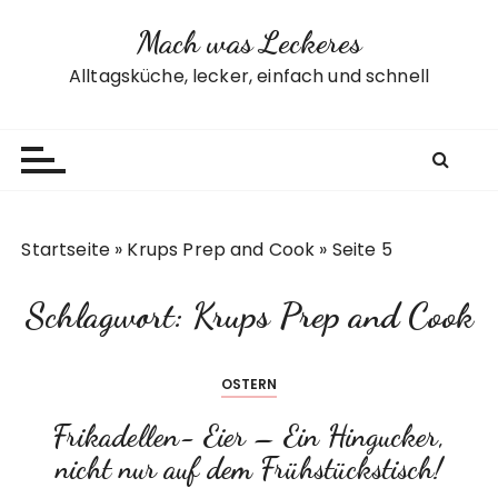
Z
Mach was Leckeres
u
m
Alltagsküche, lecker, einfach und schnell
I
n
h
a
l
t
Startseite
»
Krups Prep and Cook
»
Seite 5
s
p
Schlagwort:
Krups Prep and Cook
r
i
n
OSTERN
g
e
Frikadellen- Eier – Ein Hingucker,
n
nicht nur auf dem Frühstückstisch!