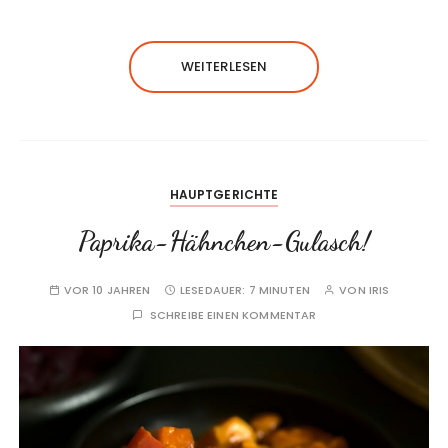
WEITERLESEN
HAUPTGERICHTE
Paprika-Hähnchen-Gulasch!
VOR 10 JAHREN
LESEDAUER:
7 MINUTEN
VON
IRIS
SCHREIBE EINEN KOMMENTAR