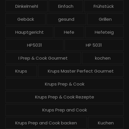
ä
Dinkelmehl
Einfach
Frühstück
g
Gebäck
gesund
Grillen
e
Hauptgericht
Hefe
Hefeteig
HP5031
HP 5031
I Prep & Cook Gourmet
kochen
Krups
Krups Master Perfect Gourmet
Krups Prep & Cook
Krups Prep & Cook Rezepte
Krups Prep and Cook
Krups Prep and Cook backen
Kuchen