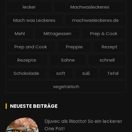
lecker
Machwasleckeres
Mach was Leckeres
machwasleckeres.de
Mehl
Mittagessen
Prep & Cook
Prep and Cook
Preppie
Rezept
Rezepte
Sahne
schnell
Schokolade
soft
süß
Tefal
vegetarisch
NEUESTE BEITRÄGE
Djuvec als Risotto! So ein leckerer
One Pot!