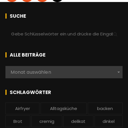
SUCHE
S
u
c
h
ALLE BEITRÄGE
e
n
A
Monat auswählen
a
l
c
l
h
e
SCHLAGWÖRTER
:
b
e
Airfryer
Alltagsküche
backen
i
t
Brot
cremig
delikat
dinkel
r