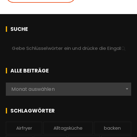
SUCHE
S
u
c
h
ALLE BEITRÄGE
e
n
A
Monat auswählen
a
l
c
l
h
e
SCHLAGWÖRTER
:
b
e
Airfryer
Alltagsküche
backen
i