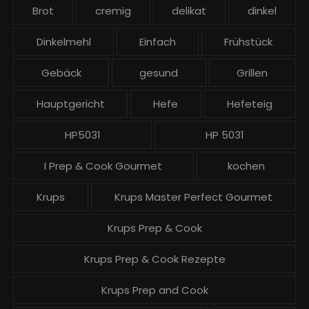
t
Brot
cremig
delikat
dinkel
r
ä
Dinkelmehl
Einfach
Frühstück
g
Gebäck
gesund
Grillen
e
Hauptgericht
Hefe
Hefeteig
HP5031
HP 5031
I Prep & Cook Gourmet
kochen
Krups
Krups Master Perfect Gourmet
Krups Prep & Cook
Krups Prep & Cook Rezepte
Krups Prep and Cook