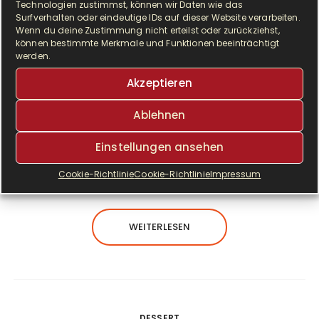
Technologien zustimmst, können wir Daten wie das
Surfverhalten oder eindeutige IDs auf dieser Website verarbeiten.
Wenn du deine Zustimmung nicht erteilst oder zurückziehst,
können bestimmte Merkmale und Funktionen beeinträchtigt
werden.
Akzeptieren
S
Ablehnen
uper fluffiger Rührteig mit saftigen, fruchtigen
Zwetschgen und knackigen Mandelblättchen.
Einstellungen ansehen
Ein versunkener Zwetschgenkuchen ist
mindestens genauso lecker wie der Klassiker….
Cookie-Richtlinie
Cookie-Richtlinie
Impressum
WEITERLESEN
DESSERT