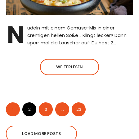
N
udeln mit einem Gemüse-Mix in einer
cremigen hellen Soße… Klingt lecker? Dann
sperr mal die Lauscher auf: Du hast 2…
WEITERLESEN
1
2
3
...
23
LOAD MORE POSTS