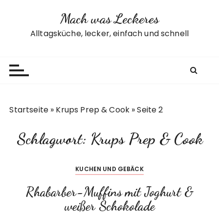
Z
Mach was Leckeres
u
m
Alltagsküche, lecker, einfach und schnell
I
n
h
a
l
t
Startseite
»
Krups Prep & Cook
»
Seite 2
s
p
Schlagwort:
Krups Prep & Cook
r
i
n
KUCHEN UND GEBÄCK
g
e
Rhabarber-Muffins mit Joghurt &
n
weißer Schokolade