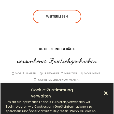
WEITERLESEN
KUCHEN UND GEBÄCK
versunkener Zwetschgenkuchen
VOR 2 JAHREN
LESEDAUER:
7 MINUTEN
VON
MEIKE
SCHREIBE EINEN KOMMENTAR
Cookie-Zustimmung
verwalten
Um dir ein optimales Erlebnis zu bieten, verwenden wir
Technologien wie Cookies, um Geräteinformationen zu
speichern und/oder darauf zuzugreifen. Wenn du diesen