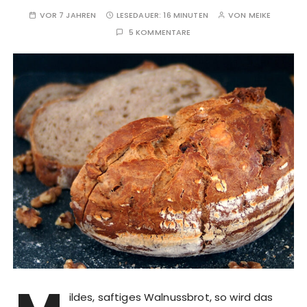
VOR 7 JAHREN
LESEDAUER:
16 MINUTEN
VON
MEIKE
5 KOMMENTARE
ildes, saftiges Walnussbrot, so wird das