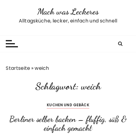
Z
Mach was Leckeres
u
m
Alltagsküche, lecker, einfach und schnell
I
n
h
a
l
t
Startseite
»
weich
s
p
Schlagwort:
weich
r
i
n
KUCHEN UND GEBÄCK
g
e
Berliner selber backen – fluffig, süß &
n
einfach gemacht