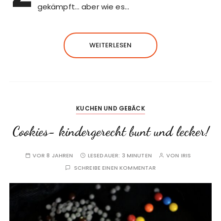
gekämpft… aber wie es…
WEITERLESEN
KUCHEN UND GEBÄCK
Cookies- kindergerecht bunt und lecker!
VOR 8 JAHREN
LESEDAUER:
3 MINUTEN
VON
IRIS
SCHREIBE EINEN KOMMENTAR