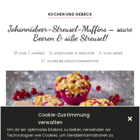
KUCHEN UND GEBÄCK
Johannisbeer-Streusel-Muffins – saure
Beeren & süße Streusel!
VOR 7 JAHREN
LESEDAUER:
6 MINUTEN
VON
MEIKE
SCHREIBE EINEN KOMMENTAR
Cookie-Zustimmung
verwalten
Um dir ein optimales Erlebnis zu bieten, verwenden wir
Technologien wie Cookies, um Geräteinformationen zu