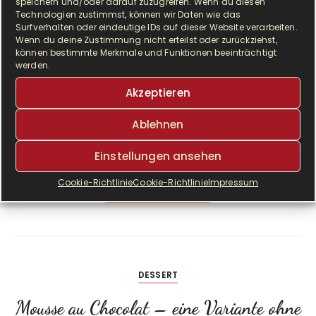
speichern und/oder darauf zuzugreifen. Wenn du diesen
Technologien zustimmst, können wir Daten wie das
Surfverhalten oder eindeutige IDs auf dieser Website verarbeiten.
Wenn du deine Zustimmung nicht erteilst oder zurückziehst,
können bestimmte Merkmale und Funktionen beeinträchtigt
D
werden.
ie Johnannisbeersträucher im Garten meiner
Akzeptieren
Schwiegereltern in spe sind so langsam reif
und wollen verarbeitet werden. Die letzten
Ablehnen
Jahre wurden…
Einstellungen ansehen
Cookie-Richtlinie
Cookie-Richtlinie
Impressum
WEITERLESEN
DESSERT
Mousse au Chocolat – eine Variante ohne