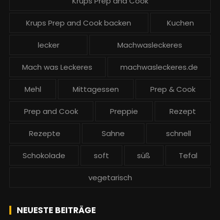
Krups Prep and Cook
Krups Prep and Cook backen
Kuchen
lecker
Machwasleckeres
Mach was Leckeres
machwasleckeres.de
Mehl
Mittagessen
Prep & Cook
Prep and Cook
Preppie
Rezept
Rezepte
Sahne
schnell
Schokolade
soft
süß
Tefal
vegetarisch
NEUESTE BEITRÄGE