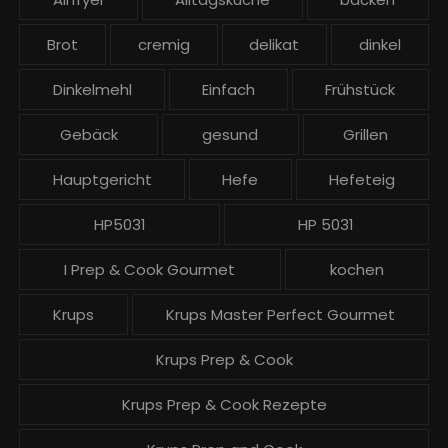
i
t
Brot
cremig
delikat
dinkel
r
ä
Dinkelmehl
Einfach
Frühstück
g
Gebäck
gesund
Grillen
e
Hauptgericht
Hefe
Hefeteig
HP5031
HP 5031
I Prep & Cook Gourmet
kochen
Krups
Krups Master Perfect Gourmet
Krups Prep & Cook
Krups Prep & Cook Rezepte