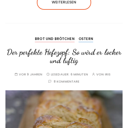
WEITERLESEN
BROT UND BRÖTCHEN
OSTERN
Der perfekte Hefezopf: So wird er locker
und luftig
VOR 9 JAHREN
LESEDAUER:
6 MINUTEN
VON
IRIS
8 KOMMENTARE