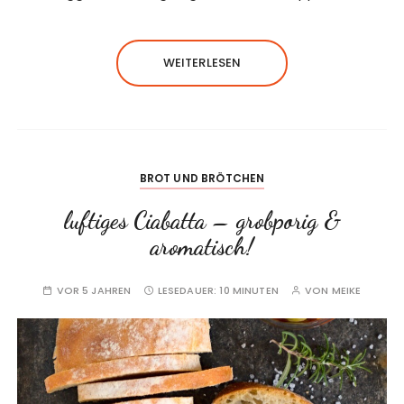
WEITERLESEN
BROT UND BRÖTCHEN
luftiges Ciabatta – grobporig &
aromatisch!
VOR 5 JAHREN
LESEDAUER:
10 MINUTEN
VON
MEIKE