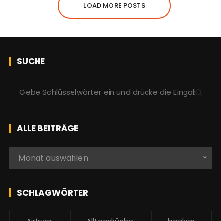
LOAD MORE POSTS
SUCHE
S
u
c
h
ALLE BEITRÄGE
e
n
A
Monat auswählen
a
l
c
l
h
e
SCHLAGWÖRTER
:
b
e
Airfryer
Alltagsküche
backen