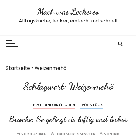
Z
Mach was Leckeres
u
m
Alltagsküche, lecker, einfach und schnell
I
n
h
a
l
t
Startseite
»
Weizenmehö
s
p
Schlagwort:
Weizenmehö
r
i
n
BROT UND BRÖTCHEN
FRÜHSTÜCK
g
e
Brioche: So gelingt sie luftig und lecker
n
VOR 4 JAHREN
LESEDAUER:
4 MINUTEN
VON
IRIS