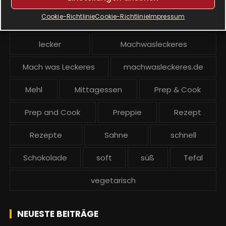
Cookie-Richtlinie
Cookie-Richtlinie
Impressum
Krups Prep and Cook backen
Kuchen
lecker
Machwasleckeres
Mach was Leckeres
machwasleckeres.de
Mehl
Mittagessen
Prep & Cook
Prep and Cook
Preppie
Rezept
Rezepte
Sahne
schnell
Schokolade
soft
süß
Tefal
vegetarisch
NEUESTE BEITRÄGE