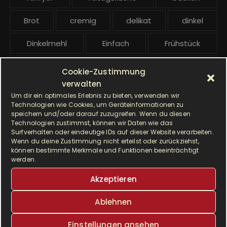
i
t
Brot
cremig
delikat
dinkel
r
ä
Dinkelmehl
Einfach
Frühstück
g
Gebäck
gesund
Grillen
e
Cookie-Zustimmung
verwalten
Hauptgericht
Hefe
Hefeteig
Um dir ein optimales Erlebnis zu bieten, verwenden wir
Technologien wie Cookies, um Geräteinformationen zu
HP5031
HP 5031
speichern und/oder darauf zuzugreifen. Wenn du diesen
Technologien zustimmst, können wir Daten wie das
Surfverhalten oder eindeutige IDs auf dieser Website verarbeiten.
I Prep & Cook Gourmet
kochen
Wenn du deine Zustimmung nicht erteilst oder zurückziehst,
können bestimmte Merkmale und Funktionen beeinträchtigt
Krups
Krups Master Perfect Gourmet
werden.
Akzeptieren
Krups Prep & Cook
Ablehnen
Krups Prep & Cook Rezepte
Einstellungen ansehen
Krups Prep and Cook