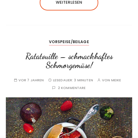
WEITERLESEN
VORSPEISE/BEILAGE
Ratatouille – schmackhaftes
Schmorgemüse!
VOR 7 JAHREN
LESEDAUER:
3 MINUTEN
VON
MEIKE
2 KOMMENTARE