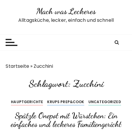
Z
Mach was Leckeres
u
m
Alltagsküche, lecker, einfach und schnell
I
n
h
a
l
t
Startseite
»
Zucchini
s
p
Schlagwort:
Zucchini
r
i
n
HAUPTGERICHTE
KRUPS PREP&COOK
UNCATEGORIZED
g
e
Spätzle Onepot mit Würstchen: Ein
n
einfaches und leckeres Familiengericht