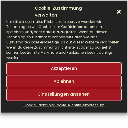
Cookie-Zustimmung
verwalten
Um dir ein optimales Erlebnis zu bieten, verwenden wir
Technologien wie Cookies, um Geräteinformationen zu
speichern und/oder darauf zuzugreifen. Wenn du diesen
Technologien zustimmst, können wir Daten wie das
Surfverhalten oder eindeutige IDs auf dieser Website verarbeiten.
Wenn du deine Zustimmung nicht erteilst oder zurückziehst,
können bestimmte Merkmale und Funktionen beeinträchtigt
W
werden.
enn es im Sommer heiß draußen ist,
bleibt der Ofen bei mir aus. Das gilt für
Akzeptieren
Brot genauso wie für…
Ablehnen
Einstellungen ansehen
WEITERLESEN
Cookie-Richtlinie
Cookie-Richtlinie
Impressum