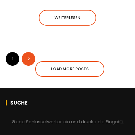
WEITERLESEN
1
2
LOAD MORE POSTS
SUCHE
S
u
c