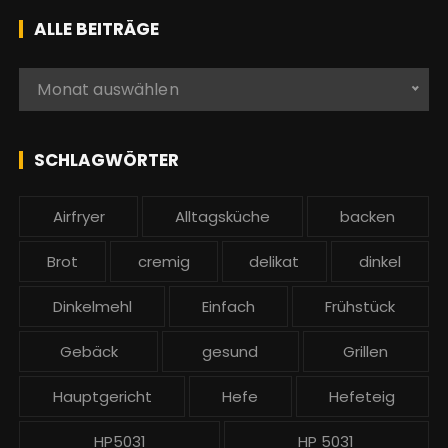
h
ALLE BEITRÄGE
e
n
A
Monat auswählen
a
l
c
l
h
e
SCHLAGWÖRTER
:
b
e
Airfryer
Alltagsküche
backen
i
t
Brot
cremig
delikat
dinkel
r
ä
Dinkelmehl
Einfach
Frühstück
g
Gebäck
gesund
Grillen
e
Hauptgericht
Hefe
Hefeteig
HP5031
HP 5031