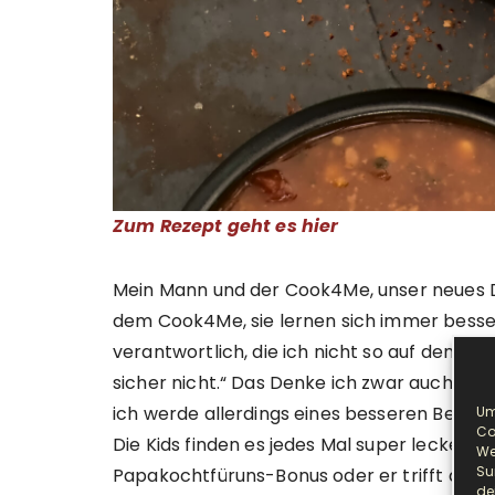
Zum Rezept geht es hier
Mein Mann und der Cook4Me, unser neues D
dem Cook4Me, sie lernen sich immer besser
verantwortlich, die ich nicht so auf dem Sc
sicher nicht.“ Das Denke ich zwar auch wen
ich werde allerdings eines besseren Belehr
Um
Co
Die Kids finden es jedes Mal super lecker, w
We
Su
Papakochtfüruns-Bonus oder er trifft die 
de