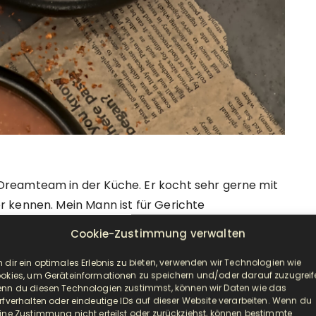
reamteam in der Küche. Er kocht sehr gerne mit
 kennen. Mein Mann ist für Gerichte
hirm habe, oder denke:“Nein, dass mag die Familie
Cookie-Zustimmung verwalten
n er in der Küche steht und das Gericht zubereitet,
t wenn wir am Tisch sitzen und das Essen genießen.
 dir ein optimales Erlebnis zu bieten, verwenden wir Technologien wie
okies, um Geräteinformationen zu speichern und/oder darauf zuzugreif
oran das liegt ? Entweder ist es der
nn du diesen Technologien zustimmst, können wir Daten wie das
rfverhalten oder eindeutige IDs auf dieser Website verarbeiten. Wenn du
richtigen Geschmacksnerven unserer Kids. Noch
ine Zustimmung nicht erteilst oder zurückziehst, können bestimmte