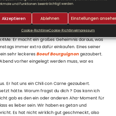
e mich allerdings sehr, einen freien Kochtag die
rkmale und Funktionen beeinträchtigt werden.
Akzeptieren
Ablehnen
Einstellungen ansehe
ist es besonders. Entweder legen wir es einen
Cookie-Richtlinie
Cookie-Richtlinie
Impressum
gegart, oder er nutzt die Slow Cooking Möglichkeit
4Me. Er macht ein großes Geheimnis daraus, was
mstags immer extra dafür einkaufen. Eines seiner
 ein sehr leckeres
Boeuf Bourguignon
gezaubert.
m Abend vorher eingelegt werden muss, war es
s. Er hat uns ein Chili con Carne gezaubert.
setzt hätte. Warum fragst du dich ? Das kann ich
ericht gab es den ein oder anderen Aha-Moment für
ss es lieber sein. Wir haben es getan und
icht. Es hat nicht wirklich gut geschmeckt, also