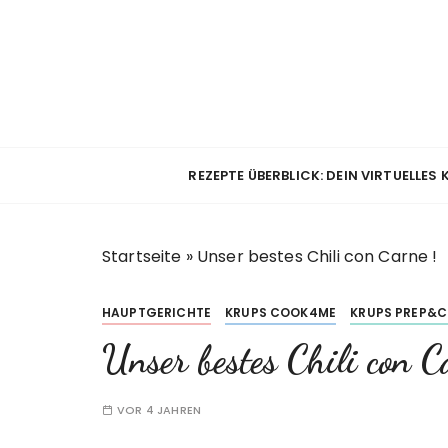
Z
u
m
I
n
h
a
REZEPTE ÜBERBLICK: DEIN VIRTUELLES
l
t
s
Startseite
»
Unser bestes Chili con Carne !
p
r
i
HAUPTGERICHTE
KRUPS COOK4ME
KRUPS PREP&
n
Unser bestes Chili con C
g
e
n
VOR 4 JAHREN