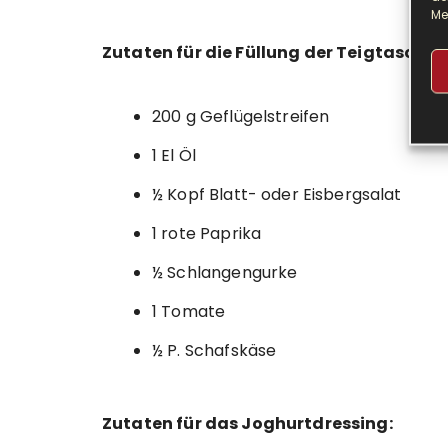
Me
Zutaten für die Füllung der Teigtaschen
200 g Geflügelstreifen
1 El Öl
½ Kopf Blatt- oder Eisbergsalat
1 rote Paprika
½ Schlangengurke
1 Tomate
½ P. Schafskäse
Zutaten für das Joghurtdressing: