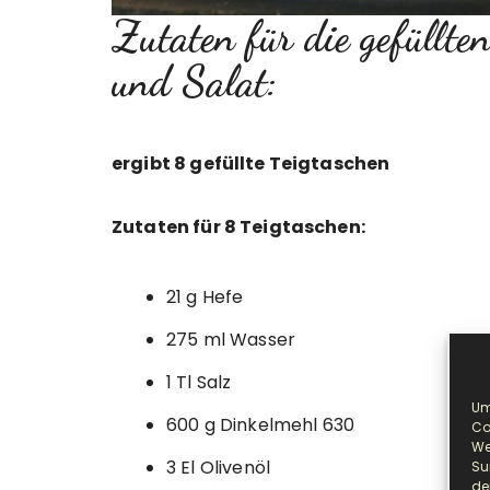
Zutaten für die gefüllten
und Salat:
ergibt 8 gefüllte Teigtaschen
Zutaten für 8 Teigtaschen:
21 g Hefe
275 ml Wasser
1 Tl Salz
Um
600 g Dinkelmehl 630
Co
We
3 El Olivenöl
Su
de