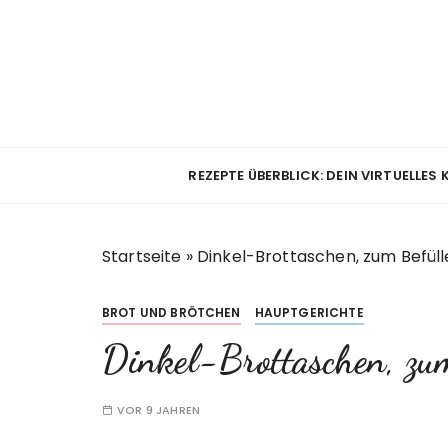
Z
u
m
I
n
h
a
REZEPTE ÜBERBLICK: DEIN VIRTUELLES
l
t
s
Startseite
»
Dinkel-Brottaschen, zum Befüll
p
r
i
BROT UND BRÖTCHEN
HAUPTGERICHTE
n
Dinkel-Brottaschen, zum
g
e
n
VOR 9 JAHREN