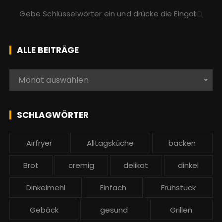
S
u
c
h
ALLE BEITRÄGE
e
n
A
Monat auswählen
a
l
c
l
h
e
SCHLAGWÖRTER
:
b
e
Airfryer
Alltagsküche
backen
i
t
Brot
cremig
delikat
dinkel
r
ä
Dinkelmehl
Einfach
Frühstück
g
Gebäck
gesund
Grillen
e