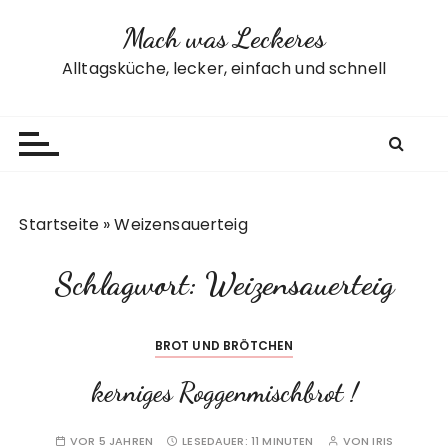
Z
Mach was Leckeres
u
m
Alltagsküche, lecker, einfach und schnell
I
n
h
a
l
t
Startseite
»
Weizensauerteig
s
p
Schlagwort:
Weizensauerteig
r
i
n
BROT UND BRÖTCHEN
g
e
kerniges Roggenmischbrot !
n
VOR 5 JAHREN
LESEDAUER:
11 MINUTEN
VON
IRIS