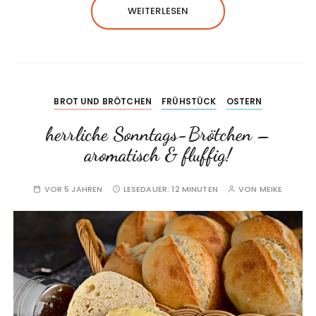
WEITERLESEN
BROT UND BRÖTCHEN
FRÜHSTÜCK
OSTERN
herrliche Sonntags-Brötchen –
aromatisch & fluffig!
VOR 5 JAHREN
LESEDAUER:
12 MINUTEN
VON
MEIKE