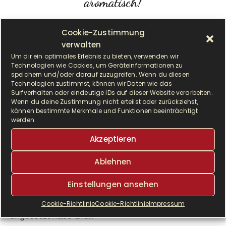
aromatisch!
VOR 5 JAHREN
LESEDAUER:
10 MINUTEN
VON
MEIKE
Cookie-Zustimmung
verwalten
Um dir ein optimales Erlebnis zu bieten, verwenden wir
Technologien wie Cookies, um Geräteinformationen zu
speichern und/oder darauf zuzugreifen. Wenn du diesen
Technologien zustimmst, können wir Daten wie das
Surfverhalten oder eindeutige IDs auf dieser Website verarbeiten.
Wenn du deine Zustimmung nicht erteilst oder zurückziehst,
können bestimmte Merkmale und Funktionen beeinträchtigt
werden.
Akzeptieren
Ablehnen
A
uf ein luftiges, fluffiges Weißbrot habe ich
Einstellungen ansehen
mich genauso gefreut wie über
Roggenbrote, als ich den Sauerteig
Cookie-Richtlinie
Cookie-Richtlinie
Impressum
angesetzt habe und…