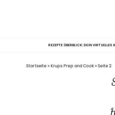
Z
u
m
I
n
h
a
REZEPTE ÜBERBLICK: DEIN VIRTUELLES
l
t
s
Startseite
»
Krups Prep and Cook
»
Seite 2
p
r
i
n
g
e
n
H