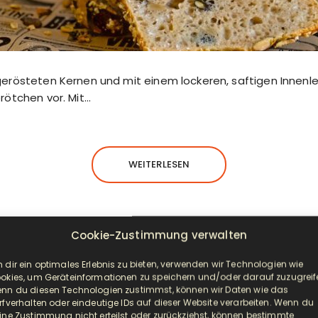
erösteten Kernen und mit einem lockeren, saftigen Innenleb
rötchen vor. Mit…
WEITERLESEN
Cookie-Zustimmung verwalten
 dir ein optimales Erlebnis zu bieten, verwenden wir Technologien wie
SUPPEN UND EINTÖPFE
okies, um Geräteinformationen zu speichern und/oder darauf zuzugreif
nn du diesen Technologien zustimmst, können wir Daten wie das
izzasuppe als beliebtes Party Rezep
rfverhalten oder eindeutige IDs auf dieser Website verarbeiten. Wenn du
ine Zustimmung nicht erteilst oder zurückziehst, können bestimmte