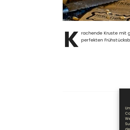
K
rachende Kruste mit g
perfekten Frühstücksb
Um
Co
We
P
Su
de