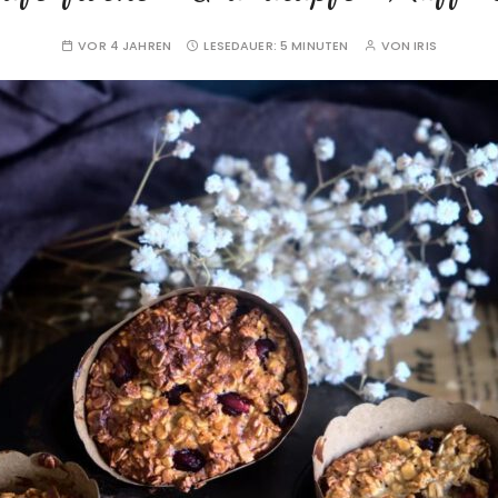
VOR 4 JAHREN
LESEDAUER:
5 MINUTEN
VON
IRIS