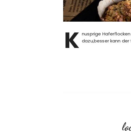
K
nusprige Haferflocken
dazu,besser kann der 
lo