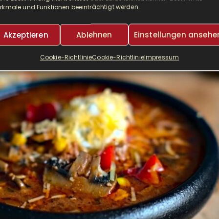
rkmale und Funktionen beeinträchtigt werden.
VOR 4 JAHREN
LESEDAUER:
7 MINUTEN
VON
MEIKE
Akzeptieren
Ablehnen
Einstellungen ansehe
Cookie-Richtlinie
Cookie-Richtlinie
Impressum