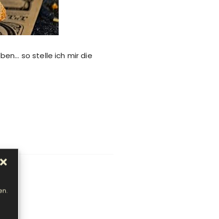
en… so stelle ich mir die
en.
t!