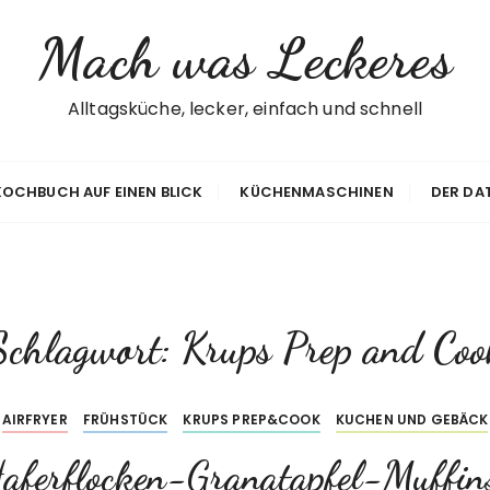
Mach was Leckeres
Alltagsküche, lecker, einfach und schnell
 KOCHBUCH AUF EINEN BLICK
KÜCHENMASCHINEN
DER DA
Schlagwort:
Krups Prep and Coo
AIRFRYER
FRÜHSTÜCK
KRUPS PREP&COOK
KUCHEN UND GEBÄCK
aferflocken-Granatapfel-Muffin