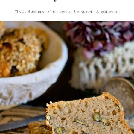
VOR 4 JAHREN
LESEDAUER:
8 MINUTEN
VON
MEIKE