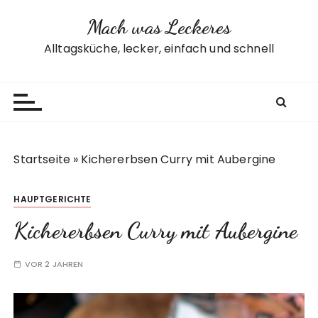
Z
Mach was Leckeres
u
m
Alltagsküche, lecker, einfach und schnell
I
n
h
a
l
t
Startseite
»
Kichererbsen Curry mit Aubergine
s
p
HAUPTGERICHTE
r
i
Kichererbsen Curry mit Aubergine
n
g
VOR 2 JAHREN
e
n