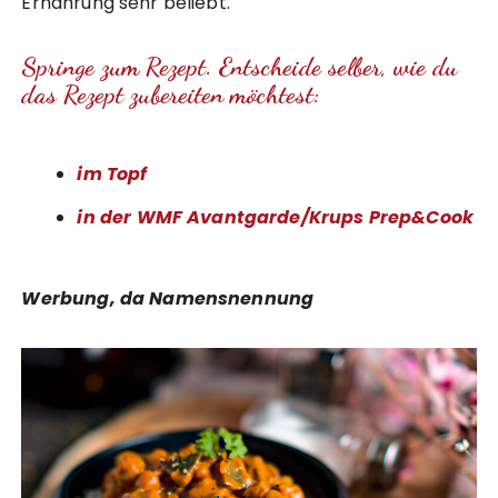
Ernährung sehr beliebt.
Springe zum Rezept. Entscheide selber, wie du
das Rezept zubereiten möchtest:
im Topf
in der WMF Avantgarde/Krups Prep&Cook
Werbung, da Namensnennung