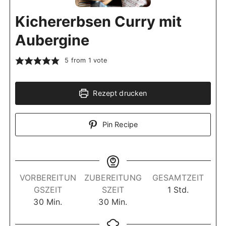
Kichererbsen Curry mit
Aubergine
5
from 1 vote
Rezept drucken
Pin Recipe
VORBEREITUN
ZUBEREITUNG
GESAMTZEIT
S
GSZEIT
SZEIT
1
Std.
M
M
t
30
Min.
30
Min.
i
i
u
n
n
n