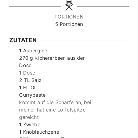
u
u
d
t
t
e
PORTIONEN
e
e
5
Portionen
n
n
ZUTATEN
1
Aubergine
270
g
Kichererbsen aus der
Dose
1 Dose
2
TL
Salz
1
EL
Öl
Currypaste
kommt auf die Schärfe an, bei
meiner hat eine Löffelspitze
gereicht
1
Zwiebel
1
Knoblauchzehe